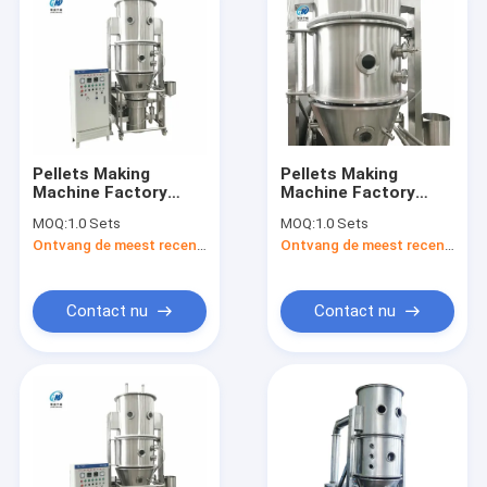
Pellets Making
Pellets Making
Machine Factory
Machine Factory
Directly Sale
Directly Sale
MOQ:
1.0 Sets
MOQ:
1.0 Sets
Pharmaceutical
Pharmaceutical
Ontvang de meest recente Prijs
Ontvang de meest recente Prijs
Chemical Food One
Chemical Food One
Step Fluidized Boiling
Step Fluidized Boiling
Granulator
Granulator
Contact nu
Contact nu
Thuis
Producten
Over ons