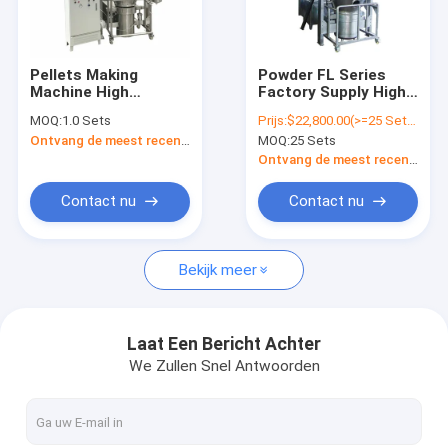
Contacteer ons
Pellets Making
Powder FL Series
Machine High
Factory Supply High
Verticale vloeibaar beddroger
Performance Vertical
Performance
MOQ:
1.0 Sets
Prijs:
$22,800.00(>=25 Sets)
Spray Cheese
Pharmaceutical
Ontvang de meest recente Prijs
MOQ:
25 Sets
Protein Powder
Vertical Fluid Bed
Vloeibaar gemaakt ononderbroken - beddroger
Desiccated Coconut
Dryer Price
Ontvang de meest recente Prijs
Fluid Bed Coating
Drying Machine
Vloeibaar gemaakt - de Droger van de bednevel
Contact nu
Contact nu
Vloeibaar gemaakt horizontaal - beddroger
Bekijk meer
Vloeibaar gemaakt trillen - beddroger
Beddroger met dragervloeistof
Laat Een Bericht Achter
We Zullen Snel Antwoorden
Statische vloeistofbeddroger
Vloeibaar Bed Drogere Machine