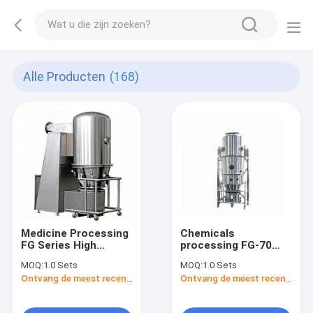
Alle Producten
(168)
Medicine Processing
Chemicals
FG Series High
processing FG-70
Efficiency Fluid Bed
fluid bed dryer
MOQ:
1.0 Sets
MOQ:
1.0 Sets
Dryer FG60 Fluid Bed
machine or vertical
Ontvang de meest recente Prijs
Ontvang de meest recente Prijs
Dryer FG90 Grains
drying equipment
Drying Machine
with best price in
china