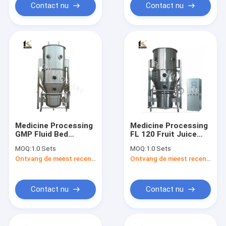
Contact nu
Contact nu
Medicine Processing
Medicine Processing
GMP Fluid Bed
FL 120 Fruit Juice
Embalming Dryer For
Powder Fluid Bed
MOQ:
1.0 Sets
MOQ:
1.0 Sets
Granulator Powder
Dryer and Granulator
Ontvang de meest recente Prijs
Ontvang de meest recente Prijs
Contact nu
Contact nu