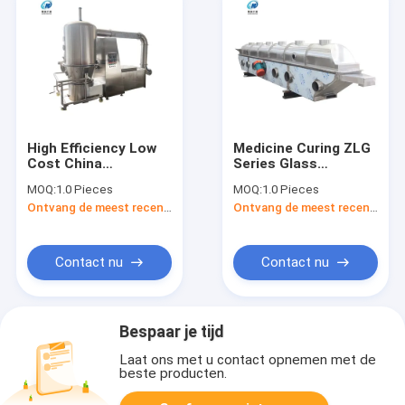
High Efficiency Low
Medicine Curing ZLG
Cost China
Series Glass
Manufacturer GFG
Chemical Fiber Drying
MOQ:
1.0 Pieces
MOQ:
1.0 Pieces
Series Food Grade
Equipment Citric Acid
Ontvang de meest recente Prijs
Ontvang de meest recente Prijs
Vertical Boiling Fluid
Vibrating Fluidized
Bed Dryer
Bed Dryer
Contact nu
Contact nu
Bespaar je tijd
Laat ons met u contact opnemen met de
beste producten.