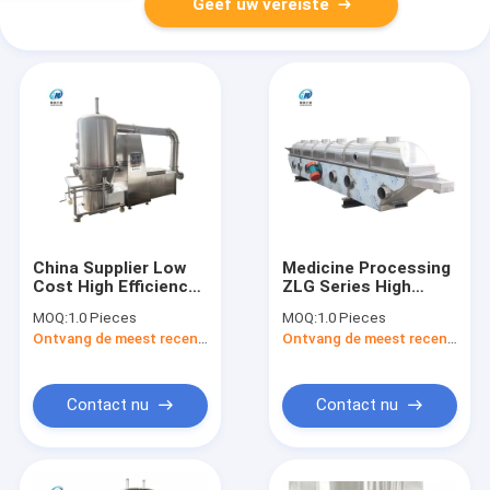
Geef uw vereiste
China Supplier Low
Medicine Processing
Cost High Efficiency
ZLG Series High
Professional Fluid
Efficiency
MOQ:
1.0 Pieces
MOQ:
1.0 Pieces
Bed Dryer Boiling
Continuous Vibrating
Ontvang de meest recente Prijs
Ontvang de meest recente Prijs
Drying Machine For
Fluid Bed Food Dryer
Granules Powder
Granulator
Contact nu
Contact nu