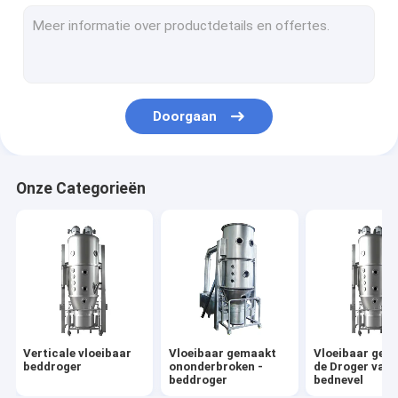
Vloeibaar Bed Drogere Granulator
vloeibaar bedmateriaal
Doorgaan
Onze Categorieën
Verticale vloeibaar
Vloeibaar gemaakt
Vloeibaar gem
beddroger
ononderbroken -
de Droger van 
beddroger
bednevel